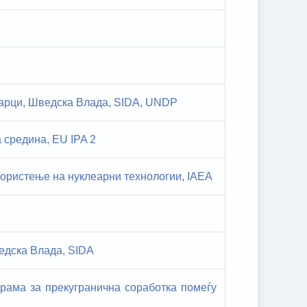
дарци, Шведска Влада, SIDA, UNDP
 средина, EU IPA 2
користење на нуклеарни технологии, IAEA
едска Влада, SIDA
грама за прекугранична соработка помеѓу