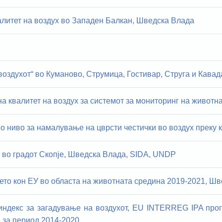
алитет на воздух во Западен Балкан, Шведска Влада
воздухот“ во Куманово, Струмица, Гостивар, Струга и Кава
а квалитет на воздух за системот за мониторинг на животна
о ниво за намалување на цврсти честички во воздух преку 
 во градот Скопје, Шведска Влада, SIDA, UNDP
то кон ЕУ во областа на животната средина 2019-2021, Шв
индекс за загадување на воздухот, EU INTERREG IPA про
 за период 2014-2020