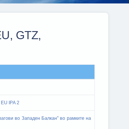
EU, GTZ,
 ЕU IPA 2
прагови во Западен Балкан” во рамките на