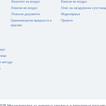
-Квалитет на воздух
Емисии во воздух
-Емисии во воздух
Опис на загадувачки супстанц
-Плански документи
Моделирање
Гранични/целни вредности и
Проекти
прагови
емот
ници
и методи
а
025 Министерство за животна средина и просторно плани