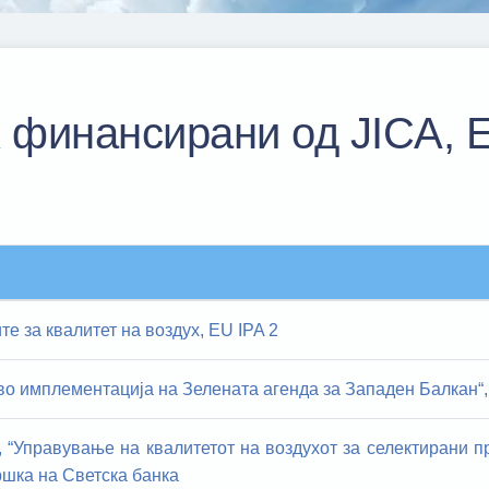
х финансирани од JICA, 
е за квалитет на воздух, ЕU IPA 2
о имплементација на Зелената агенда за Западен Балкан“,
, “Управување на квалитетот на воздухот за селектирани 
ршка на Светска банка