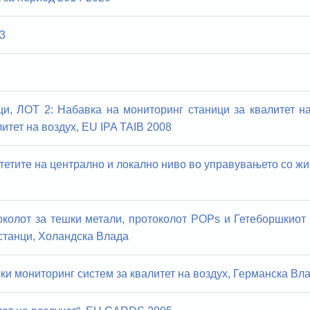
3
и, ЛОТ 2: Набавка на мониторинг станици за квалитет н
итет на воздух, EU IPA TAIB 2008
тетите на централно и локално ниво во управувањето со жи
колот за тешки метали, протоколот POPs и Гетеборшкиот
станци, Холандска Влада
и мониторинг систем за квалитет на воздух, Германска Вл