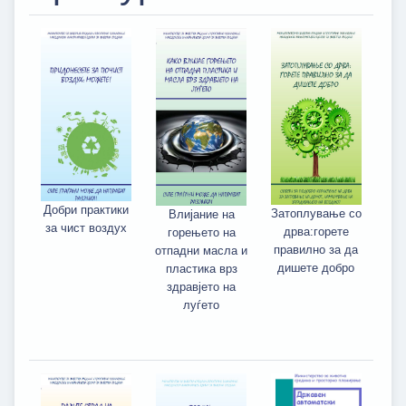
Добри практики
Затоплување со
Влијание на
за чист воздух
дрва:горете
горењето на
правилно за да
отпадни масла и
дишете добро
пластика врз
здравјето на
луѓето