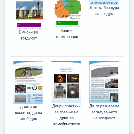
Детска брошура
за воздух
Зони и
Емисии во
агломерации
воздухот
Да го разбереме
Добри практики
Движи се
загадувањето
за греење на
паметно, диши
на воздухот
дрва во
слободно
домаќинствата