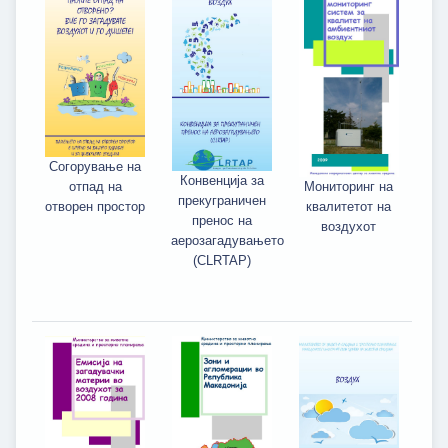
Согорување на
Конвенција за
отпад на
Мониторинг на
прекуграничен
отворен простор
квалитетот на
пренос на
воздухот
аерозагадувањето
(CLRTAP)