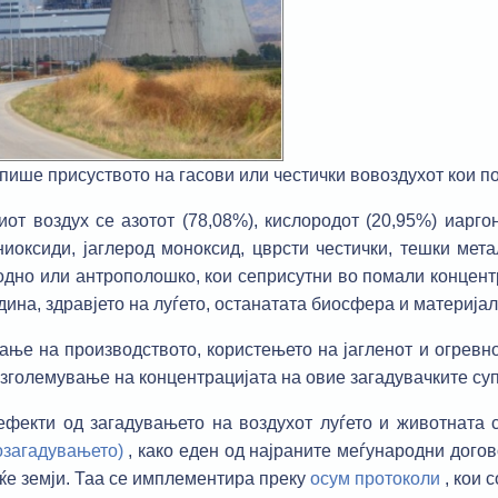
опише присуството на гасови или честички вовоздухот кои п
т воздух се азотот (78,08%), кислородот (20,95%) иаргон
тниоксиди, јаглерод моноксид, цврсти честички, тешки мет
одно или антрополошко, кои сеприсутни во помали концентр
ина, здравјето на луѓето, останатата биосфера и материјал
ање на производството, користењето на јагленот и огревн
 зголемување на концентрацијата на овие загадувачките су
фекти од загадувањето на воздухот луѓето и животната 
озагадувањето)
, како еден од најраните меѓународни дого
ќе земји. Таа се имплементира преку
осум протоколи
, кои 