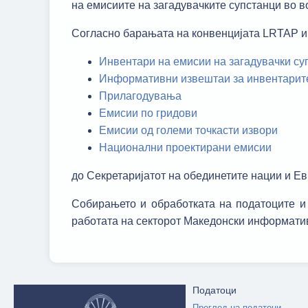
на емисиите на загадувачките супстанци во в
Согласно барањата на конвенцијата LRTAP и 
Инвентари на емисии на загадувачки су
Информативни извештаи за инвентарите 
Прилагодувања
Емисии по гридови
Емисии од големи точкасти извори
Национални проектирани емисии
до Секретаријатот на обединетите нации и Ев
Собирањето и обработката на податоците и 
работата на секторот Македонски информат
Податоци
Преглед на податоци