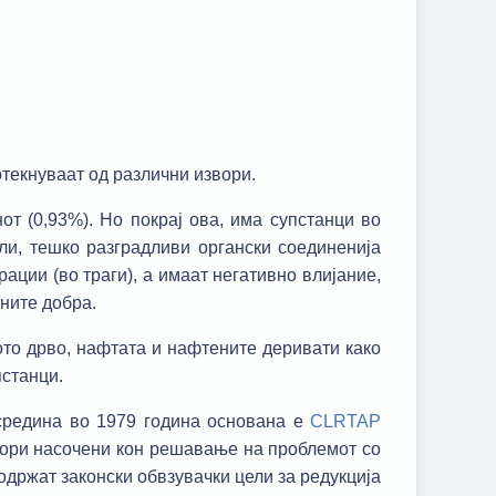
отекнуваат од различни извори.
от (0,93%). Но покрај ова, има супстанци во
али, тешко разградливи органски соединенија
ации (во траги), а имаат негативно влијание,
ните добра.
ото дрво, нафтата и нафтените деривати како
пстанци.
средина во 1979 година основанa е
CLRTAP
вори насочени кон решавање на проблемот со
содржат законски обвзувачки цели за редукција