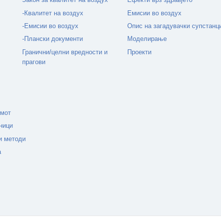
-Квалитет на воздух
Емисии во воздух
-Емисии во воздух
Опис на загадувачки супстанц
-Плански документи
Моделирање
Гранични/целни вредности и
Проекти
прагови
емот
ници
и методи
а