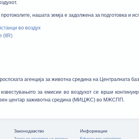
оздухот.
протоколите, нашата земја е задолжена за подготовка и ис
пстанци во воздух
(IIR)
роспската агенција за животна средина на Централната баз
известувањето за емисии во воздухот се врши континуир
ивен центар заживотна средина (МИЦЖС) во МЖСПП.
Законодавство
Информации
Закон за квалитет на воздух
Ефекти врз здравјето