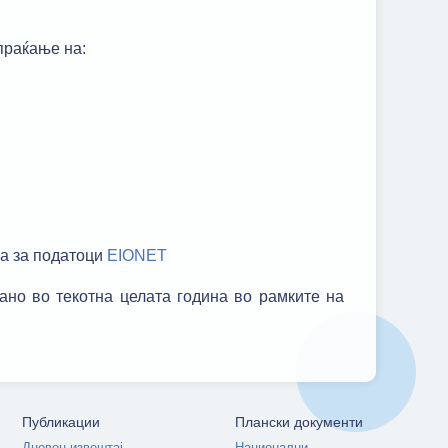
праќање на:
а за податоци
ЕIONET
ано во текотна целата година во рамките на
Публикации
Плански документи
Дневен извештај
Национални