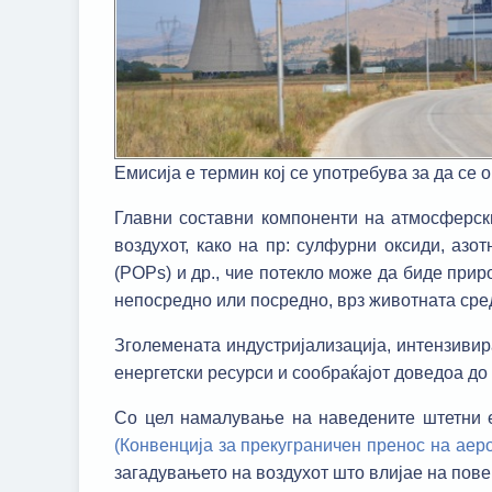
Емисија е термин кој се употребува за да се 
Главни составни компоненти на атмосферскио
воздухот, како на пр: сулфурни оксиди, азо
(POPs) и др., чие потекло може да биде прир
непосредно или посредно, врз животната сред
Зголемената индустријализација, интензивир
енергетски ресурси и сообраќајот доведоа до
Со цел намалување на наведените штетни е
(Конвенција за прекуграничен пренос на аер
загадувањето на воздухот што влијае на пове