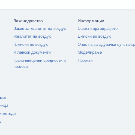
Законодавство
Информации
Закон за квалитет на воздух
Ефекти врз здравјето
-Квалитет на воздух
Емисии во воздух
-Емисии во воздух
Опис на загадувачки супстанц
-Плански документи
Моделирање
Гранични/целни вредности и
Проекти
прагови
емот
ници
и методи
а