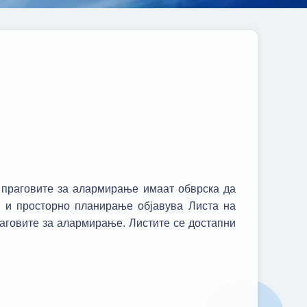
 праговите за алармирање имаат обврска да
а и просторно планирање објавува Листа на
раговите за алармирање. Листите се достапни