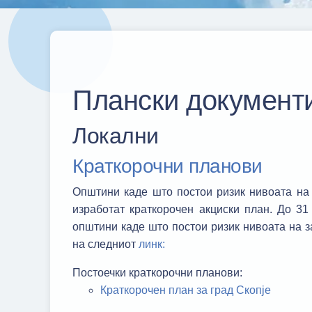
Плански документ
Локални
Краткорочни планови
Општини каде што постои ризик нивоата на
изработат краткорочен акциски план. До 3
општини каде што постои ризик нивоата на з
на следниот
линк:
Постоечки краткорочни планови:
Краткорочен план за град Скопје