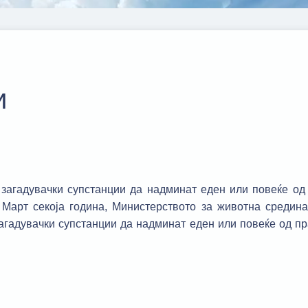
и
 загадувачки супстанции да надминат еден или повеќе од
1 Март секоја година, Министерството за животна средин
агадувачки супстанции да надминат еден или повеќе од п