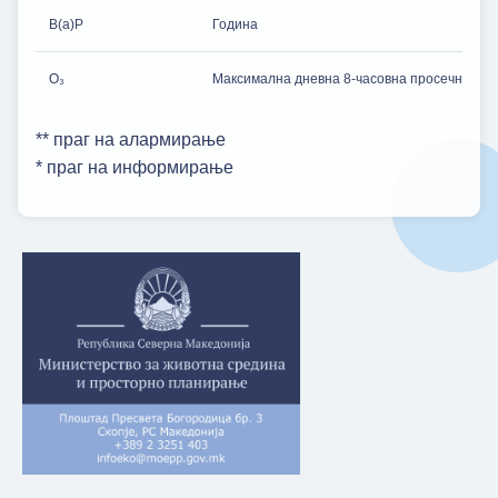
B(a)P
Година
O₃
Максимална дневна 8-часовна просечна во т
** праг на алармирање
* праг на информирање