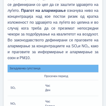
се дефинирани со цел да се заштити здравјето на
луѓето.
Прагот на алармирање
означува ниво на
концентрација над кое постои ризик од кратка
изложеност по здравјето на луѓето во целина и во
случај кога треба да се преземат непосредни
чекори за подобрување на квалитетот на воздухот.
Во законодавството дефинирани се праговите на
алармирање за концентрациите на SO₂и NO₂, како
и праговите за информирање и алармирање за
озон и РМ10.
Загадувачка супстанца
Просечен период
Час
SO₂
Ден
Час
NO₂
Година