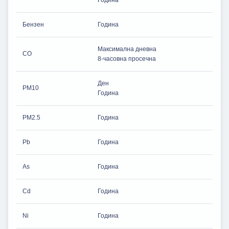
Бензен
Година
Максимална дневна
CO
8-часовна просечна
Ден
PM10
Година
PM2.5
Година
Pb
Година
As
Година
Cd
Година
Ni
Година