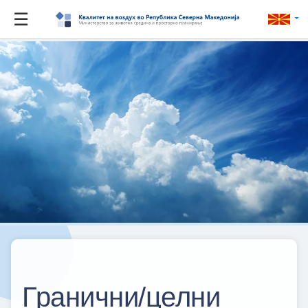
☰
Гранични/целни