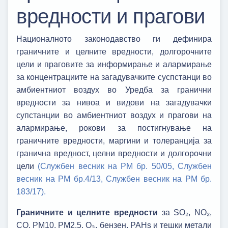
вредности и прагови
Националното законодавство ги дефинира
граничните и целните вредности, долгорочните
цели и праговите за информирање и алармирање
за концентрациите на загадувачките суспстанци во
амбиентниот воздух во Уредба за гранични
вредности за нивоа и видови на загадувачки
супстанции во амбиентниот воздух и прагови на
алармирање, рокови за постигнување на
граничните вредности, маргини и толеранција за
гранична вредност, целни вредности и долгорочни
цели
(Службен весник на РМ бр. 50/05,
Службен
весник на РМ бр.4/13,
Службен весник на РМ бр.
183/17).
Граничните и целните вредности
за SO₂, NO₂,
CO, PM10, PM2.5, O₃, бензен, PAHs и тешки метали