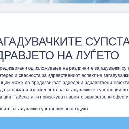
АГАДУВАЧКИТЕ СУПСТ
ДРАВЈЕТО НА ЛУЃЕТО
редизвикани од изложување на различните загадувачки супс
терес и свесноста за здравствениот аспект на загадувачки
анции може да предизвикаат одредени здравствени ефекти 
да ја намали изложеноста на загадувачките супстанции во 
нции. Табелата ги прикажува главните здравствени ефекти 
ните загадувачки супстанции во воздухот