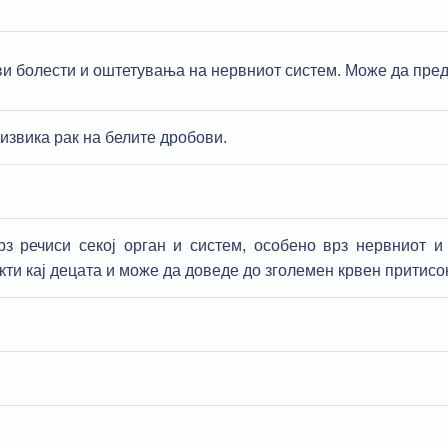
и болести и оштетувања на нервниот систем. Може да пред
извика рак на белите дробови.
з речиси секој орган и систем, особено врз нервниот и
ти кај децата и може да доведе до зголемен крвен притисок