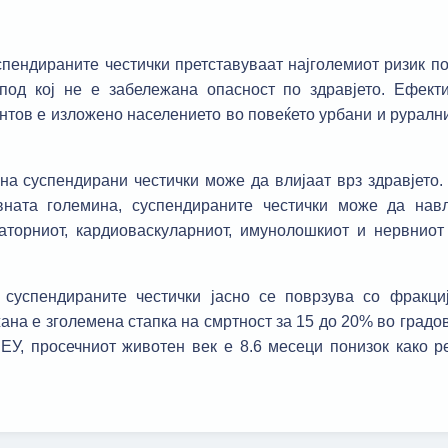
спендираните честички претставуваат најголемиот ризик по
под кој не е забележана опасност по здравјето. Ефект
тов е изложено населението во повеќето урбани и рурални 
на суспендирани честички може да влијаат врз здравјето
ната големина, суспендираните честички може да нав
торниот, кардиоваскуларниот, имунолошкиот и нервниот 
 суспендираните честички јасно се поврзува со фракциј
на е зголемена стапка на смртност за 15 до 20% во градо
 ЕУ, просечниот животен век е 8.6 месеци понизок како р