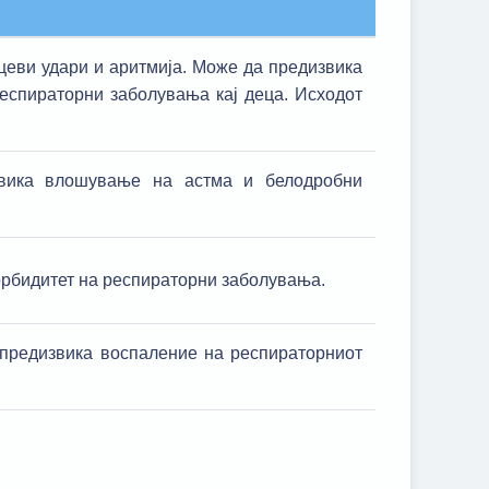
еви удари и аритмија. Може да предизвика
респираторни заболувања кај деца. Исходот
вика влошување на астма и белодробни
орбидитет на респираторни заболувања.
 предизвика воспаление на респираторниот