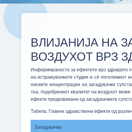
ВЛИЈАНИЈА НА З
ВОЗДУХОТ ВРЗ З
Информираноста за ефектите врз здравјето п
на истражувачките студии и сè поголемиот ин
ниските концентрации на загадувачки супст
тоа, подобрениот квалитет на воздухот може 
ефекти предизвикани од загадувачките супста
Табела. Главни здравствени ефекти од различ
Загадувачка