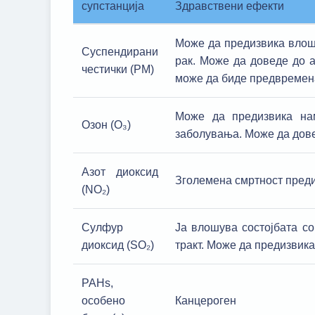
супстанција
Здравствени ефекти
Може да предизвика влош
Суспендирани
рак. Може да доведе до 
честички (PM)
може да биде предвремена
Може да предизвика на
Озон (O₃)
заболувања. Може да дове
Азот диоксид
Зголемена смртност преди
(NO₂)
Сулфур
Ја влошува состојбата с
диоксид (SO₂)
тракт. Може да предизвика
PAHs,
особено
Канцероген