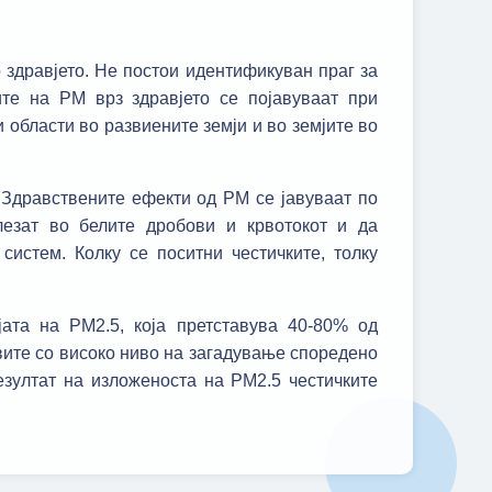
 здравјето. Не постои идентификуван праг за
ите на PM врз здравјето се појавуваат при
области во развиените земји и во земјите во
. Здравствените ефекти од PM се јавуваат по
лезат во белите дробови и крвотокот и да
систем. Колку се поситни честичките, толку
ата на PM2.5, која претставува 40-80% од
вите со високо ниво на загадување споредено
езултат на изложеноста на PM2.5 честичките