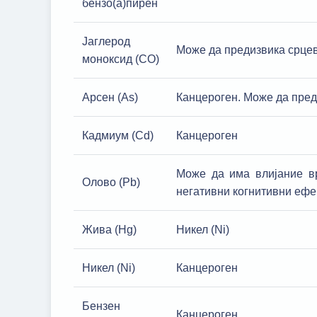
бензо(a)пирен
Јаглерод
Може да предизвика срцев
моноксид (CO)
Арсен (As)
Канцероген. Може да пред
Кадмиум (Cd)
Канцероген
Може да има влијание вр
Олово (Pb)
негативни когнитивни ефек
Жива (Hg)
Никел (Ni)
Никел (Ni)
Канцероген
Бензен
Канцероген