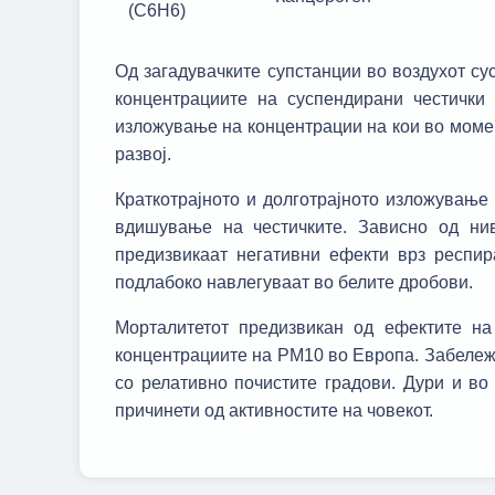
(C6H6)
Од загадувачките супстанции во воздухот су
концентрациите на суспендирани честички 
изложување на концентрации на кои во момен
развој.
Краткотрајното и долготрајното изложување 
вдишување на честичките. Зависно од нив
предизвикаат негативни ефекти врз респира
подлабоко навлегуваат во белите дробови.
Морталитетот предизвикан од ефектите на
концентрациите на PM10 во Европа. Забележа
со релативно почистите градови. Дури и во
причинети од активностите на човекот.