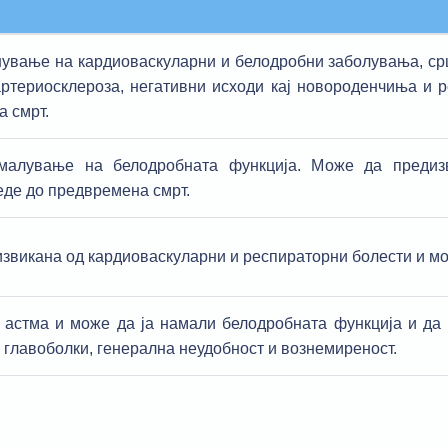
ување на кардиоваскуларни и белодробни заболувања, срц
артериосклероза, негативни исходи кај новороденчиња и 
 смрт.
малување на белодробната функција. Може да предиз
де до предвремена смрт.
звикана од кардиоваскуларни и респираторни болести и м
о астма и може да ја намали белодробната функција и да
 главоболки, генерална неудобност и вознемиреност.