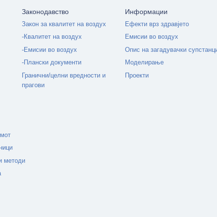
Законодавство
Информации
Закон за квалитет на воздух
Ефекти врз здравјето
-Квалитет на воздух
Емисии во воздух
-Емисии во воздух
Опис на загадувачки супстанц
-Плански документи
Моделирање
Гранични/целни вредности и
Проекти
прагови
емот
ници
и методи
а