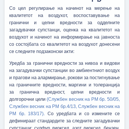
Со цел регулирање на начинот на мерење на
квалитетот на воздухот, воспоставување на
гранични и целни вредности за одделните
загадувачки супстанци, оценка на квалитетот на
воздухот и начинот на информирање на јавноста
со состојбата со квалитетот на воздухот донесени
се следните подзаконски акти:
Уредба за гранични вредности за нивоа и видови
на загадувачки супстанции во амбиентниот воздух
и прагови на алармирање, рокови за постигнување
на граничните вредности, маргини и толеранција
за гранична вредност, целни вредности и
долгорочни цели
(Службен весник на РМ бр. 50/05,
Службен весник на РМ бр.4/13,
Службен весник на
РМ бр. 183/17).
Со уредбата и со измените се
дефинираат стандардите за следните загадувачки
супстанци: сулфур диоксид, азот диоксид, бензен,