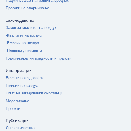
Надминувања на гранична вредност
Прагови на алармирање
Законодавство
Закон за квалитет на воздух
-Квалитет на воздух
-Емисии во воздух
-Плански документи
Гранични/целни вредности и прагови
Информации
Ефекти врз здравјето
Емисии во воздух
Опис на загадувачки супстанци
Моделирање
Проекти
Публикации
Дневен извештај