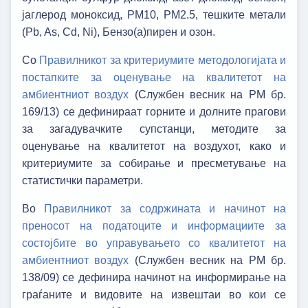
јаглерод моноксид, PM10, PM2.5, тешките метали
(Pb, As, Cd, Ni), Бензо(a)пирен и озон.
Со
Правилникот за критериумите методологијата и
постапките за оценување на квалитетот на
амбиентниот воздух
(Службен весник на РМ бр.
169/13) се дефинираат горните и долните прагови
за загадувачките супстанци, методите за
оценување на квалитетот на воздухот, како и
критериумите за собирање и пресметување на
статистички параметри.
Во
Правилникот за содржината и начинот на
преносот на податоците и информациите за
состојбите во управувањето со квалитетот на
амбиентниот воздух
(Службен весник на РМ бр.
138/09) се дефинира начинот на информирање на
граѓаните и видовите на извештаи во кои се