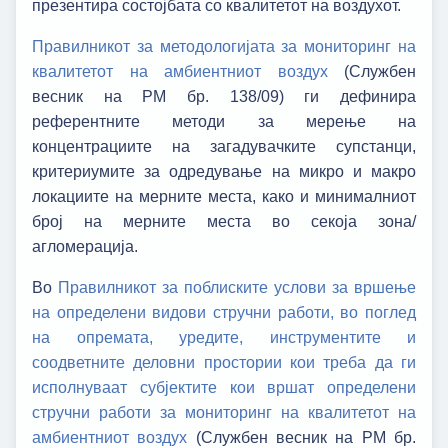
презентира состојбата со квалитетот на воздухот.
Правилникот за методологијата за мониторинг на
квалитетот на амбиентниот воздух
(Службен
весник на РМ бр. 138/09) ги дефинира
референтните методи за мерење на
концентрациите на загадувачките супстанци,
критериумите за одредување на микро и макро
локациите на мерните места, како и минималниот
број на мерните места во секоја зона/
агломерација.
Во
Правилникот за поблиските услови за вршење
на определени видови стручни работи, во поглед
на опремата, уредите, инструментите и
соодветните деловни простории кои треба да ги
исполнуваат субјектите кои вршат определени
стручни работи за мониторинг на квалитетот на
амбиентниот воздух
(Службен весник на РМ бр.