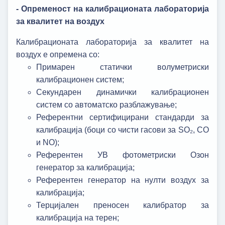
- Опременост на калибрационата лабораторија
за квалитет на воздух
Калибрационата лабораторија за квалитет на
воздух е опремена со:
Примарен статички волуметриски
калибрационен систем;
Секундарен динамички калибрационен
систем со автоматско разблажување;
Референтни сертифицирани стандарди за
калибрација (боци со чисти гасови за SO₂, CO
и NO);
Референтен УВ фотометриски Озон
генератор за калибрација;
Референтен генератор на нулти воздух за
калибрација;
Терцијален преносен калибратор за
калибрација на терен;