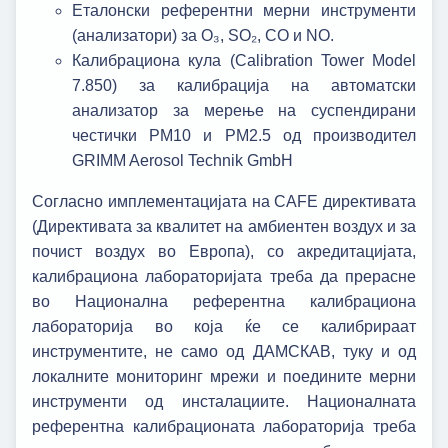
Еталонски референтни мерни инструменти
(анализатори) за O₃, SO₂, CO и NO.
Калибрациона кула (Calibration Tower Model
7.850) за калибрација на автоматски
анализатор за мерење на суспендирани
честички PM10 и PM2.5 од производител
GRIMM Aerosol Technik GmbH
Согласно имплементацијата на CAFЕ директивата
(Директивата за квалитет на амбиентен воздух и за
почист воздух во Европа), со акредитацијата,
калибрациона лабораторијата треба да прерасне
во Национална референтна калибрациона
лабораторија во која ќе се калибрираат
инструментите, не само од ДАМСКАВ, туку и од
локалните мониторинг мрежи и поедините мерни
инструменти од инсталациите. Националната
референтна калибрационата лабораторија треба