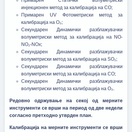
Примарен Статички волуметриски
инјекционен метод за калибрација на CO;
Примарен UV Фотометриски метод за
калибрација на O₃;
Секундарен Динамички разблажувачки
волуметриски метод за калибрација на NO-
NO₂-NOx;
Секундарен Динамички разблажувачки
волуметриски метод за калибрација на SO₂;
Секундарен Динамички разблажувачки
волуметриски метод за калибрација на CO;
Секундарен Динамички разблажувачки
волуметриски метод за калибрација на O₃.
Редовно одржување на секој од мерните
инструменти се врши на период од две недели
согласно претходно утврден план.
Калибрација на мерните инструменти се врши