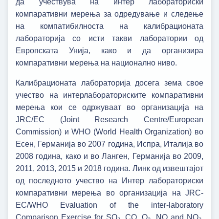
да учествува на интер лабораториски
компаративни мерења за одредување и следење
на компатибилноста на калибрационата
лабораторија со исти такви лаборатории од
Европската Унија, како и да организира
компаративни мерења на национално ниво.
Калибрационата лабораторија досега зема свое
учество на интерлабораториските компаративни
мерења кои се одржуваат во организација на
JRC/EC (Joint Research Centre/European
Commission) и WHO (World Health Organization) во
Есен, Германија во 2007 година, Испра, Италија во
2008 година, како и во Ланген, Германија во 2009,
2011, 2013, 2015 и 2018 година. Линк од извештајот
од последното учество на Интер лабораториски
компаративни мерења во организација на JRC-
EC/WHO Evaluation of the inter-laboratory
Comparison Exercise for SO₂, CO, O₃, NO and NO₂,