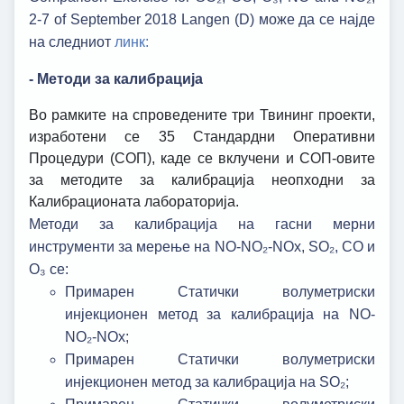
2-7 of September 2018 Langen (D) може да се најде
на следниот
линк:
- Методи за калибрација
Во рамките на спроведените три Твининг проекти,
изработени се 35 Стандардни Оперативни
Процедури (СОП), каде се вклучени и СОП-овите
за методите за калибрација неопходни за
Калибрационата лабораторија.
Методи за калибрација на гасни мерни
инструменти за мерење на NO-NO₂-NOx, SO₂, CO и
O₃ се:
Примарен Статички волуметриски
инјекционен метод за калибрација на NO-
NO₂-NOx;
Примарен Статички волуметриски
инјекционен метод за калибрација на SO₂;